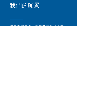
我們的願景
滿足客戶需求一直是我們的核心重
點，我們通過與客戶進行持續溝通，
了解他們的需求，並提供相關的專業
服務，以協助他們。我們為高效率而
自豪，對客戶持積極態度，到力提供
服務高水平的服務。
© 2018 by Trilinear CPA & Co. All right
reserved 丨
Disclaimer
丨
Contact us
Hong Kong丨
enquiries@trilinear.com.hk
丨