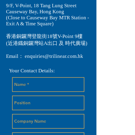
9/F, V-Point, 18 Tang Lung Street
Causeway Bay, Hong Kong
(Close to Causeway Bay MTR Station -
Exit A & Time Square)
香港銅鑼灣登龍街18號V-Point 9樓
(近港鐡銅鑼灣站A出口 及 時代廣場)
Email：
enquiries@trilinear.com.hk
Your Contact Details: