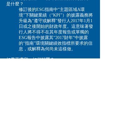
是什麼？
修訂後的ESG指南中“主題區域A環
境”下關鍵業績（“KPI”）的披露義務將
升級為“遵守或解釋”發行人2017年1月1
日或之後開始的財政年度。這意味著發
行人將不得不在其年度報告或單獨的
ESG報告中披露其“2017財年”中披露
的“指南”環境關鍵績效指標所要求的信
息，或解釋為何尚未這樣做。
如果不遵守，如何解釋？
解釋應盡可能充分，以滿足利益相關方的期望
並基於發行人自身的特殊情況。 可考慮納入
緩解行動計劃。
七個準備ESG報告的步驟