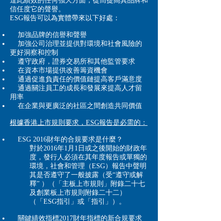
達此績效的任何強大方面，從而提高其品牌和
信任度它的聲譽。
ESG報告可以為實體帶來以下好處：
加強品牌的信譽和聲譽
加強公司治理並提供對環境和社會風險的
更好洞察和控制
遵守政府，證券交易所和其他監管要求
在資本市場提供改善籌資機會
通過促進負責任的價值鏈提高客戶滿意度
通過關注員工的成長和發展來提高人才留
用率
在企業與更廣泛的社區之間創造共同價值
根據香港上市規則要求，ESG報告是必需的：
ESG 2016財年的合規要求是什麼？
對於2016年1月1日或之後開始的財政年
度，發行人必須在其年度報告或單獨的
環境，社會和管理（ESG）報告中聲明
其是否遵守了一般披露（受“遵守或解
釋” ）（「主板上市規則」附錄二十七
及創業板上市規則附錄二十二）
（「ESG指引」或「指引」）。
關鍵績效指標2017財年指標的新合規要求